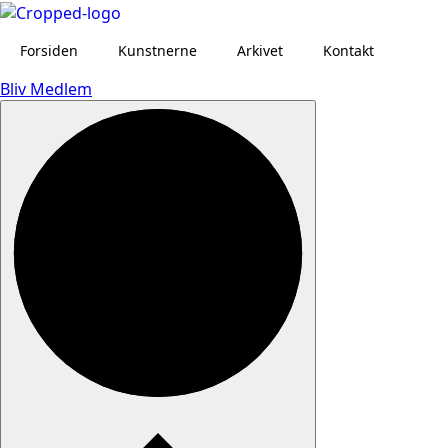
Skip
to
Forsiden
Kunstnerne
Arkivet
Kontakt
main
content
Bliv Medlem